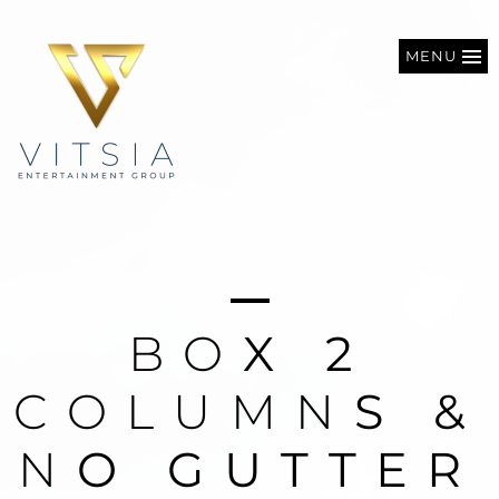
MENU
B
O
X
2
C
O
L
U
M
N
S
&
N
O
G
U
T
T
E
R